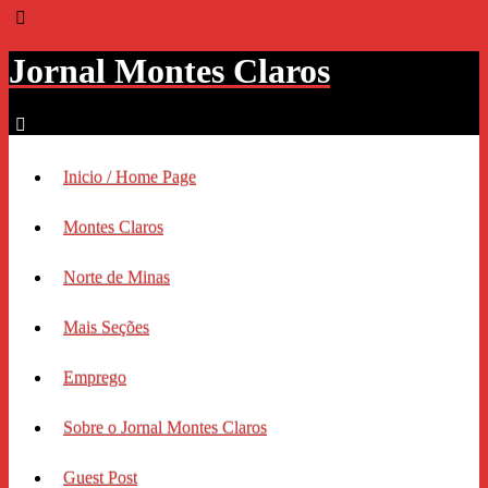
Jornal Montes Claros
Inicio / Home Page
Montes Claros
Norte de Minas
Mais Seções
Emprego
Sobre o Jornal Montes Claros
Guest Post