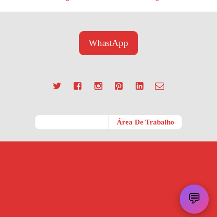
WhastApp
Móvel
Área De Trabalho
💬