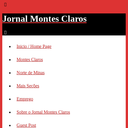
Jornal Montes Claros
Inicio / Home Page
Montes Claros
Norte de Minas
Mais Seções
Emprego
Sobre o Jornal Montes Claros
Guest Post