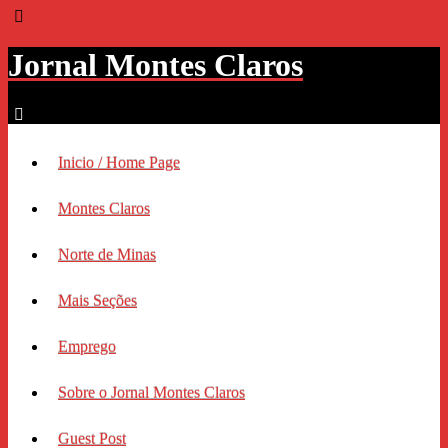
Jornal Montes Claros
Inicio / Home Page
Montes Claros
Norte de Minas
Mais Seções
Emprego
Sobre o Jornal Montes Claros
Guest Post