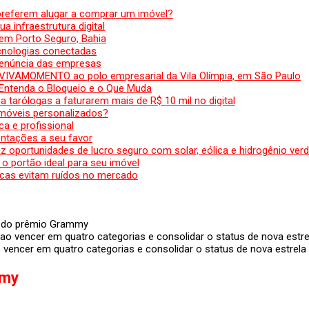
preferem alugar a comprar um imóvel?
a infraestrutura digital
em Porto Seguro, Bahia
ecnologias conectadas
denúncia das empresas
 VIVAMOMENTO ao polo empresarial da Vila Olímpia, em São Paulo
 Entenda o Bloqueio e o Que Muda
 tarólogas a faturarem mais de R$ 10 mil no digital
 móveis personalizados?
a e profissional
ntações a seu favor
az oportunidades de lucro seguro com solar, eólica e hidrogênio ver
 o portão ideal para seu imóvel
cas evitam ruídos no mercado
s do prêmio Grammy
encer em quatro categorias e consolidar o status de nova estrela 
mmy