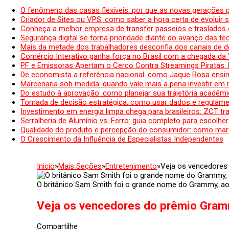
O fenômeno das casas flexíveis: por que as novas gerações 
Criador de Sites ou VPS: como saber a hora certa de evoluir su
Conheça a melhor empresa de transfer passeios e traslados 
Segurança digital se torna prioridade diante do avanço das t
Mais da metade dos trabalhadores desconfia dos canais de 
Comércio Interativo ganha força no Brasil com a chegada da
PF e Emissoras Apertam o Cerco Contra Streamings Piratas:
De economista a referência nacional: como Jaque Rosa ensina
Marcenaria sob medida: quando vale mais a pena investir em
Do estudo à aprovação: como planejar sua trajetória acadêmic
Tomada de decisão estratégica: como usar dados e regulame
Investimento em energia limpa chega para brasileiros: ZCT tr
Serralheria de Alumínio vs. Ferro: guia completo para escolher
Qualidade do produto e percepção do consumidor: como mar
O Crescimento da Influência de Especialistas Independentes
Inicio
»
Mais Seções
»
Entretenimento
»
Veja os vencedore
O britânico Sam Smith foi o grande nome do Grammy, ao v
Veja os vencedores do prêmio Gra
Compartilhe