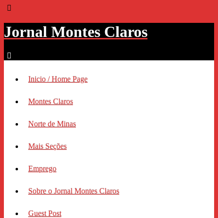
Jornal Montes Claros
Inicio / Home Page
Montes Claros
Norte de Minas
Mais Seções
Emprego
Sobre o Jornal Montes Claros
Guest Post