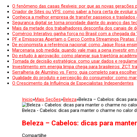
O fenômeno das casas flexíveis: por que as novas gerações 
Criador de Sites ou VPS: como saber a hora certa de evoluir su
Conheça a melhor empresa de transfer passeios e traslados 
Segurança digital se torna prioridade diante do avanço das t
Mais da metade dos trabalhadores desconfia dos canais de 
Comércio Interativo ganha força no Brasil com a chegada da
PF e Emissoras Apertam o Cerco Contra Streamings Piratas:
De economista a referência nacional: como Jaque Rosa ensina
Marcenaria sob medida: quando vale mais a pena investir em
Do estudo à aprovação: como planejar sua trajetória acadêmic
Tomada de decisão estratégica: como usar dados e regulame
Investimento em energia limpa chega para brasileiros: ZCT tr
Serralheria de Alumínio vs. Ferro: guia completo para escolher
Qualidade do produto e percepção do consumidor: como mar
O Crescimento da Influência de Especialistas Independentes
Inicio
»
Mais Seções
»
Beleza
»
Beleza – Cabelos: dicas par
Beleza - Cabelos: dicas para manter o charme no calor d
Beleza – Cabelos: dicas para manter
Compartilhe