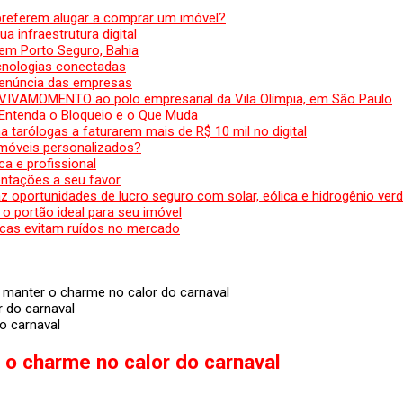
preferem alugar a comprar um imóvel?
a infraestrutura digital
em Porto Seguro, Bahia
ecnologias conectadas
denúncia das empresas
 VIVAMOMENTO ao polo empresarial da Vila Olímpia, em São Paulo
 Entenda o Bloqueio e o Que Muda
 tarólogas a faturarem mais de R$ 10 mil no digital
 móveis personalizados?
a e profissional
ntações a seu favor
az oportunidades de lucro seguro com solar, eólica e hidrogênio ver
 o portão ideal para seu imóvel
cas evitam ruídos no mercado
a manter o charme no calor do carnaval
o carnaval
 o charme no calor do carnaval