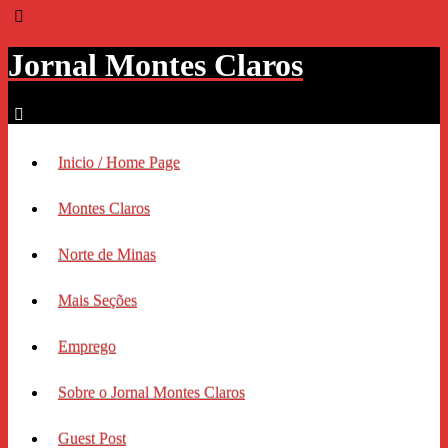
Jornal Montes Claros
Inicio / Home Page
Montes Claros
Norte de Minas
Mais Seções
Emprego
Sobre o Jornal Montes Claros
Guest Post