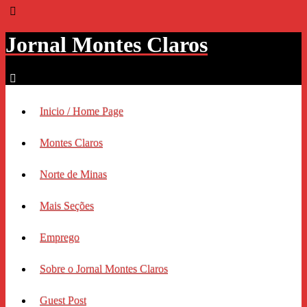
Jornal Montes Claros
Inicio / Home Page
Montes Claros
Norte de Minas
Mais Seções
Emprego
Sobre o Jornal Montes Claros
Guest Post