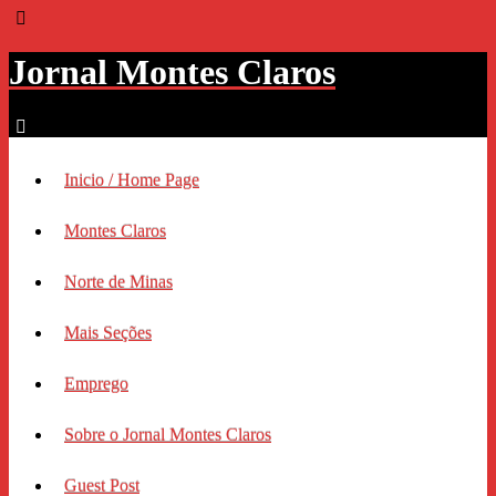
Jornal Montes Claros
Inicio / Home Page
Montes Claros
Norte de Minas
Mais Seções
Emprego
Sobre o Jornal Montes Claros
Guest Post