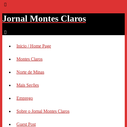
Jornal Montes Claros
Inicio / Home Page
Montes Claros
Norte de Minas
Mais Seções
Emprego
Sobre o Jornal Montes Claros
Guest Post