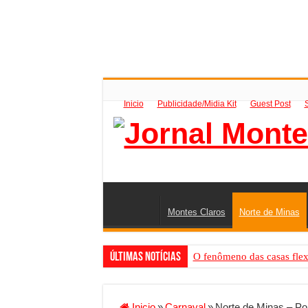
Inicio
Publicidade/Midia Kit
Guest Post
Montes Claros
Norte de Minas
Últimas Notícias
O fenômeno das casas flex
Criador de Sites ou VPS: co
Conheça a melhor empresa 
Inicio
»
Carnaval
»
Norte de Minas – Pol