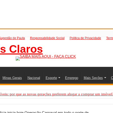
Sugestão de Pauta
Responsabilidade Social
Politica de Privacidade
Term
Minas Gerais
Nacional
Esporte
Emprego
Mais Seções
C
íveis: por que as novas gerações preferem alugar a comprar um imóvel
mo saber a hora certa de evoluir sua infraestrutura digital
de transfer passeios e traslados em Porto Seguro, Bahia
ícia inicia hoje Operação Carnaval em todo o norte de