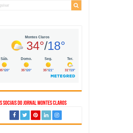
 da Vila Olímpia, em São Paulo
 mil no digital
 solar, eólica e hidrogênio verde
s Sociais do Jornal Montes Claros