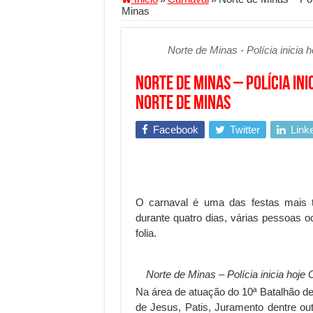
Minas
Segurança digital se torna
Mais da metade dos trabal
Norte de Minas - Polícia inicia
Comércio Interativo ganh
Norte de Minas – Polícia in
PF e Emissoras Apertam o 
norte de Minas
De economista a referência
Facebook
Twitter
Link
Marcenaria sob medida: qu
Do estudo à aprovação: com
Tomada de decisão estraté
Investimento em energia li
O carnaval é uma das festas mais t
durante quatro dias, várias pessoas 
Serralheria de Alumínio vs
folia.
Qualidade do produto e p
O Crescimento da Influênc
Norte de Minas – Polícia inicia hoj
Na área de atuação do 10ª Batalhão de
de Jesus, Patis, Juramento dentre ou