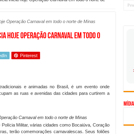
 prioridade diante do avanço das tecnologias conectadas
hadores desconfia dos canais de denúncia das empresas
 hoje Operação Carnaval em todo o norte de Minas
a força no Brasil com a chegada da VIVAMOMENTO ao polo empresarial
icia hoje Operação Carnaval em todo o
Cerco Contra Streamings Piratas: Entenda o Bloqueio e o Que Muda
 nacional: como Jaque Rosa ensina tarólogas a faturarem mais de R$ 10
edIn
Pinterest
ando vale mais a pena investir em móveis personalizados?
o planejar sua trajetória acadêmica e profissional
gica: como usar dados e regulamentações a seu favor
mpa chega para brasileiros: ZCT traz oportunidades de lucro seguro com
radicionais e animadas no Brasil, é um evento onde
ocupam as ruas e avenidas das cidades para curtirem a
. Ferro: guia completo para escolher o portão ideal para seu imóvel
Mídia
ercepção do consumidor: como marcas evitam ruídos no mercado
ia de Especialistas Independentes
e Operação Carnaval em todo o norte de Minas
 Polícia Militar, várias cidades como Bocaiúva, Coração
tras, terão comemorações carnavalescas. Seus foliões