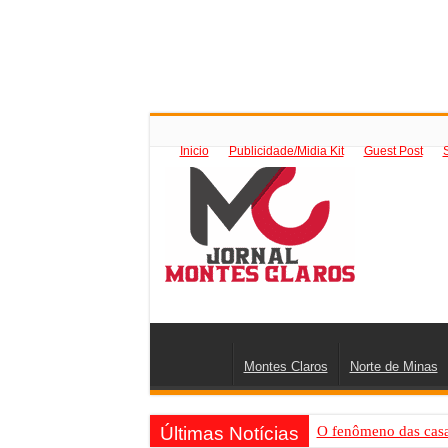
Inicio
Publicidade/Midia Kit
Guest Post
Montes Claros
Norte de Minas
Últimas Notícias
O fenômeno das casas