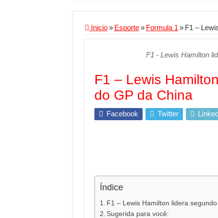
Criador de Sites ou V
Conheça a melhor emp
Inicio
»
Esporte
»
Formula 1
»
F1 – Lewis
Segurança digital se
F1 - Lewis Hamilton li
Mais da metade dos t
Comércio Interativo
F1 – Lewis Hamilton 
PF e Emissoras Aper
do GP da China
De economista a refe
Facebook
Twitter
Linked
Marcenaria sob medi
Do estudo à aprovaçã
Tomada de decisão es
Investimento em ener
Serralheria de Alumí
Índice
Qualidade do produt
F1 – Lewis Hamilton lidera segundo 
Sugerida para você:
O Crescimento da Inf