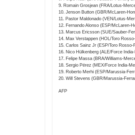
9. Romain Grosjean (FRA/Lotus-Merce
10. Jenson Button (GBR/McLaren-Hon
11. Pastor Maldonado (VEN/Lotus-Mer
12. Fernando Alonso (ESP/McLaren-Ho
13. Marcus Ericsson (SUE/Sauber-Ferr
14. Max Verstappen (HOL/Toro Rosso-
15. Carlos Sainz Jr (ESP/Toro Rosso-R
16. Nico Hülkenberg (ALE/Force India
17. Felipe Massa (BRA/Williams-Merc
18. Sergio Pérez (MEX/Force India-Me
19. Roberto Merhi (ESP/Marussia-Ferra
20. Will Stevens (GBR/Marussia-Ferrar
AFP