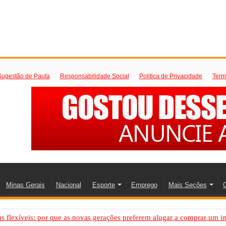
Sugestão de Pauta
Responsabilidade Social
Politica de Privacidade
Term
Minas Gerais
Nacional
Esporte
Emprego
Mais Seções
C
 flexíveis: por que as novas gerações preferem alugar a comprar um i