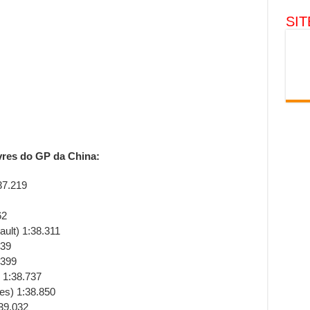
SI
ivres do GP da China:
37.219
62
ult) 1:38.311
339
.399
 1:38.737
des) 1:38.850
:39.032