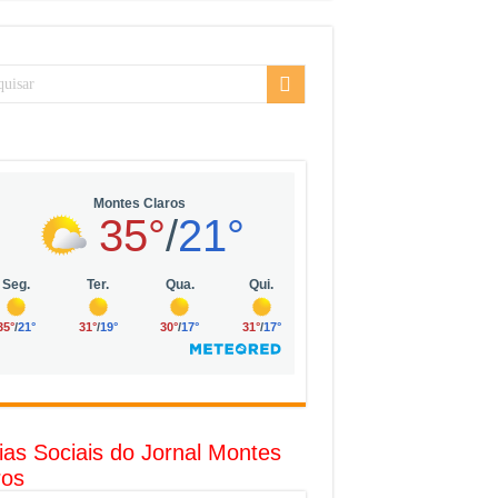
sarial da Vila Olímpia, em São Paulo
uda
R$ 10 mil no digital
o com solar, eólica e hidrogênio verde
l
ias Sociais do Jornal Montes
ros