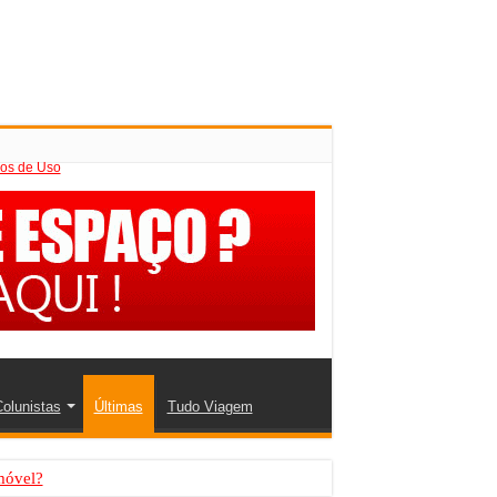
os de Uso
olunistas
Últimas
Tudo Viagem
móvel?