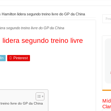
PS: como saber a hora certa de evoluir sua infraestrutura digital
resa de transfer passeios e traslados em Porto Seguro, Bahia
 Hamilton lidera segundo treino livre do GP da China
 torna prioridade diante do avanço das tecnologias conectadas
dera segundo treino livre do GP da China
rabalhadores desconfia dos canais de denúncia das empresas
 ganha força no Brasil com a chegada da VIVAMOMENTO ao polo empre
lidera segundo treino livre
tam o Cerco Contra Streamings Piratas: Entenda o Bloqueio e o Que M
rência nacional: como Jaque Rosa ensina tarólogas a faturarem mais de 
In
Pinterest
da: quando vale mais a pena investir em móveis personalizados?
o: como planejar sua trajetória acadêmica e profissional
tratégica: como usar dados e regulamentações a seu favor
gia limpa chega para brasileiros: ZCT traz oportunidades de lucro segur
nio vs. Ferro: guia completo para escolher o portão ideal para seu imóve
Míd
o e percepção do consumidor: como marcas evitam ruídos no mercado
treino livre do GP da China
Cla
luência de Especialistas Independentes