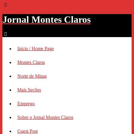
Jornal Montes Claros
Inicio / Home Page
Montes Claros
Norte de Minas
Mais Seções
Emprego
Sobre o Jornal Montes Claros
Guest Post