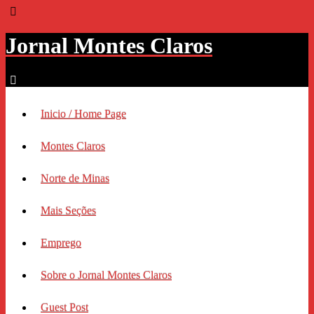
Jornal Montes Claros
Inicio / Home Page
Montes Claros
Norte de Minas
Mais Seções
Emprego
Sobre o Jornal Montes Claros
Guest Post