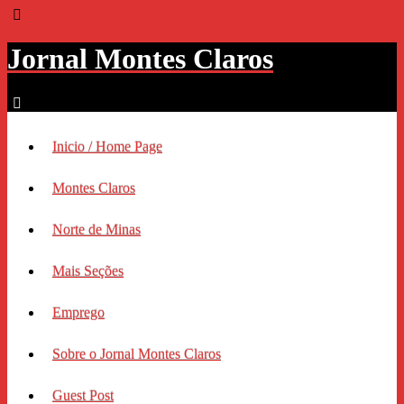
Jornal Montes Claros
Inicio / Home Page
Montes Claros
Norte de Minas
Mais Seções
Emprego
Sobre o Jornal Montes Claros
Guest Post