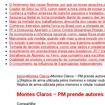
O fenômeno das casas flexíveis: por que as novas gerações 
Criador de Sites ou VPS: como saber a hora certa de evoluir su
Conheça a melhor empresa de transfer passeios e traslados 
Segurança digital se torna prioridade diante do avanço das t
Mais da metade dos trabalhadores desconfia dos canais de 
Comércio Interativo ganha força no Brasil com a chegada da
PF e Emissoras Apertam o Cerco Contra Streamings Piratas:
De economista a referência nacional: como Jaque Rosa ensina
Marcenaria sob medida: quando vale mais a pena investir em
Do estudo à aprovação: como planejar sua trajetória acadêmic
Tomada de decisão estratégica: como usar dados e regulame
Investimento em energia limpa chega para brasileiros: ZCT tr
Serralheria de Alumínio vs. Ferro: guia completo para escolher
Qualidade do produto e percepção do consumidor: como mar
O Crescimento da Influência de Especialistas Independentes
Inicio
»
Montes Claros
»
Montes Claros – PM prende autore
Réplica de arma utilizada pelos menores e celular roubado
Montes Claros – PM prende autores 
Compartilhe