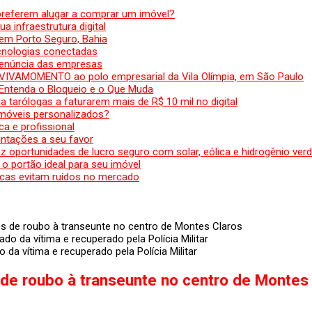
preferem alugar a comprar um imóvel?
a infraestrutura digital
em Porto Seguro, Bahia
ecnologias conectadas
denúncia das empresas
 VIVAMOMENTO ao polo empresarial da Vila Olímpia, em São Paulo
 Entenda o Bloqueio e o Que Muda
 tarólogas a faturarem mais de R$ 10 mil no digital
 móveis personalizados?
a e profissional
ntações a seu favor
az oportunidades de lucro seguro com solar, eólica e hidrogênio ver
 o portão ideal para seu imóvel
cas evitam ruídos no mercado
s de roubo à transeunte no centro de Montes Claros
 da vítima e recuperado pela Polícia Militar
de roubo à transeunte no centro de Montes