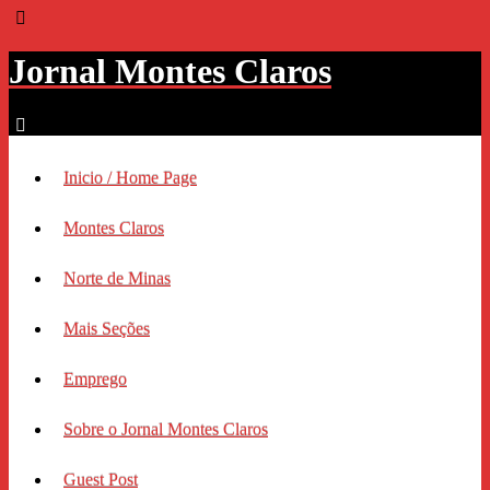
Jornal Montes Claros
Inicio / Home Page
Montes Claros
Norte de Minas
Mais Seções
Emprego
Sobre o Jornal Montes Claros
Guest Post