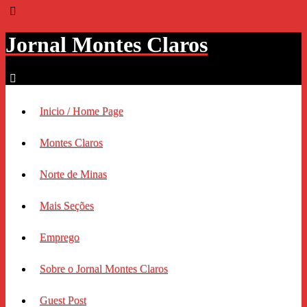
Jornal Montes Claros
Inicio / Home Page
Montes Claros
Norte de Minas
Mais Seções
Emprego
Sobre o Jornal Montes Claros
Guest Post