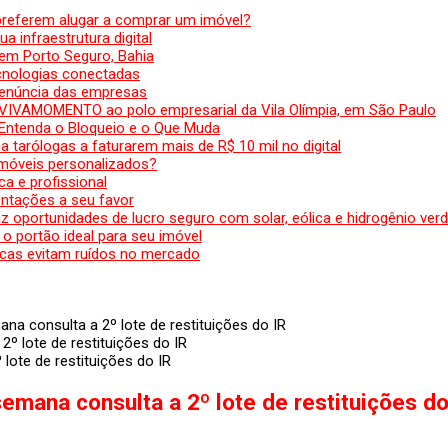
preferem alugar a comprar um imóvel?
a infraestrutura digital
em Porto Seguro, Bahia
ecnologias conectadas
denúncia das empresas
 VIVAMOMENTO ao polo empresarial da Vila Olímpia, em São Paulo
 Entenda o Bloqueio e o Que Muda
 tarólogas a faturarem mais de R$ 10 mil no digital
 móveis personalizados?
a e profissional
ntações a seu favor
az oportunidades de lucro seguro com solar, eólica e hidrogênio ver
 o portão ideal para seu imóvel
cas evitam ruídos no mercado
na consulta a 2º lote de restituições do IR
lote de restituições do IR
emana consulta a 2º lote de restituições do