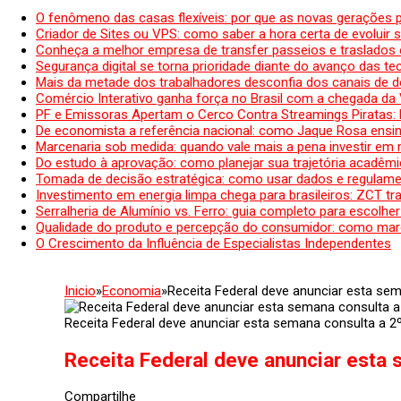
O fenômeno das casas flexíveis: por que as novas gerações 
Criador de Sites ou VPS: como saber a hora certa de evoluir su
Conheça a melhor empresa de transfer passeios e traslados 
Segurança digital se torna prioridade diante do avanço das t
Mais da metade dos trabalhadores desconfia dos canais de 
Comércio Interativo ganha força no Brasil com a chegada da
PF e Emissoras Apertam o Cerco Contra Streamings Piratas:
De economista a referência nacional: como Jaque Rosa ensina
Marcenaria sob medida: quando vale mais a pena investir em
Do estudo à aprovação: como planejar sua trajetória acadêmic
Tomada de decisão estratégica: como usar dados e regulame
Investimento em energia limpa chega para brasileiros: ZCT tr
Serralheria de Alumínio vs. Ferro: guia completo para escolher
Qualidade do produto e percepção do consumidor: como mar
O Crescimento da Influência de Especialistas Independentes
Inicio
»
Economia
»
Receita Federal deve anunciar esta sema
Receita Federal deve anunciar esta semana consulta a 2º 
Receita Federal deve anunciar esta s
Compartilhe