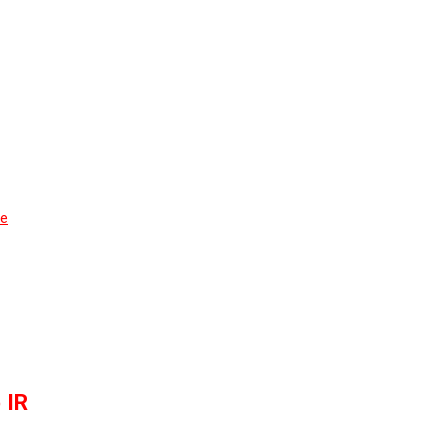
de
 IR