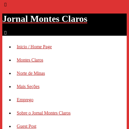
Jornal Montes Claros
Inicio / Home Page
Montes Claros
Norte de Minas
Mais Seções
Emprego
Sobre o Jornal Montes Claros
Guest Post