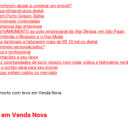
preferem alugar a comprar um imóvel?
a infraestrutura digital
em Porto Seguro, Bahia
ecnologias conectadas
denúncia das empresas
 VIVAMOMENTO ao polo empresarial da Vila Olímpia, em São Paulo
 Entenda o Bloqueio e o Que Muda
 tarólogas a faturarem mais de R$ 10 mil no digital
 móveis personalizados?
a e profissional
ntações a seu favor
az oportunidades de lucro seguro com solar, eólica e hidrogênio ver
 o portão ideal para seu imóvel
cas evitam ruídos no mercado
 morto com tiros em Venda Nova
s em Venda Nova