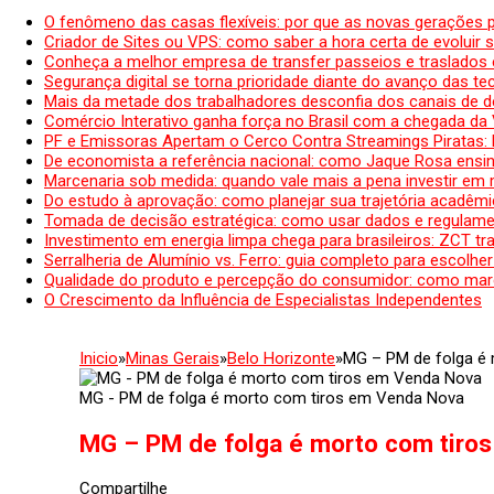
O fenômeno das casas flexíveis: por que as novas gerações 
Criador de Sites ou VPS: como saber a hora certa de evoluir su
Conheça a melhor empresa de transfer passeios e traslados 
Segurança digital se torna prioridade diante do avanço das t
Mais da metade dos trabalhadores desconfia dos canais de 
Comércio Interativo ganha força no Brasil com a chegada da
PF e Emissoras Apertam o Cerco Contra Streamings Piratas:
De economista a referência nacional: como Jaque Rosa ensina
Marcenaria sob medida: quando vale mais a pena investir em
Do estudo à aprovação: como planejar sua trajetória acadêmic
Tomada de decisão estratégica: como usar dados e regulame
Investimento em energia limpa chega para brasileiros: ZCT tr
Serralheria de Alumínio vs. Ferro: guia completo para escolher
Qualidade do produto e percepção do consumidor: como mar
O Crescimento da Influência de Especialistas Independentes
Inicio
»
Minas Gerais
»
Belo Horizonte
»
MG – PM de folga é
MG - PM de folga é morto com tiros em Venda Nova
MG – PM de folga é morto com tiro
Compartilhe