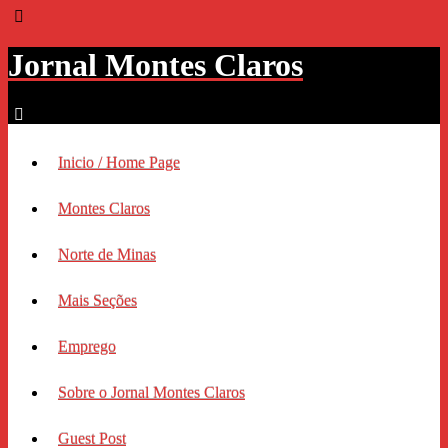
Jornal Montes Claros
Inicio / Home Page
Montes Claros
Norte de Minas
Mais Seções
Emprego
Sobre o Jornal Montes Claros
Guest Post