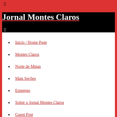
Jornal Montes Claros
Inicio / Home Page
Montes Claros
Norte de Minas
Mais Seções
Emprego
Sobre o Jornal Montes Claros
Guest Post