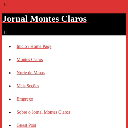
Jornal Montes Claros
Inicio / Home Page
Montes Claros
Norte de Minas
Mais Seções
Emprego
Sobre o Jornal Montes Claros
Guest Post