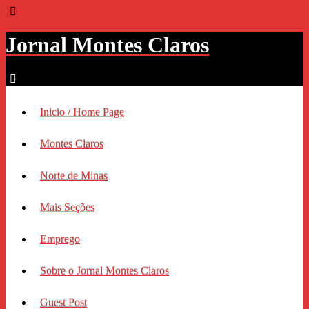
Jornal Montes Claros
Inicio / Home Page
Montes Claros
Norte de Minas
Mais Seções
Emprego
Sobre o Jornal Montes Claros
Guest Post