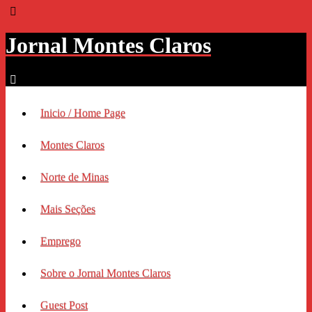
Jornal Montes Claros
Inicio / Home Page
Montes Claros
Norte de Minas
Mais Seções
Emprego
Sobre o Jornal Montes Claros
Guest Post