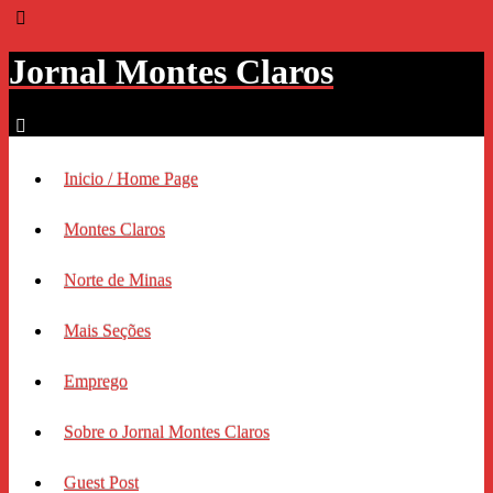
Jornal Montes Claros
Inicio / Home Page
Montes Claros
Norte de Minas
Mais Seções
Emprego
Sobre o Jornal Montes Claros
Guest Post