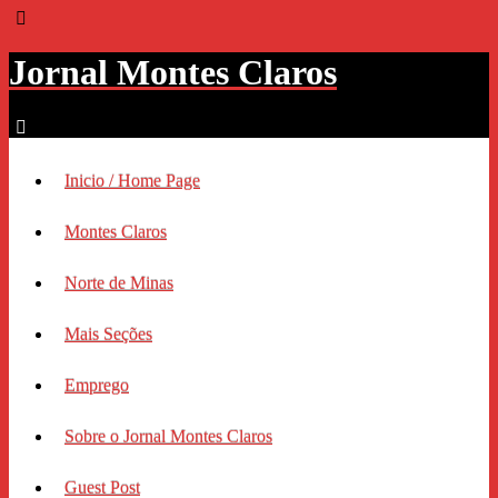
Jornal Montes Claros
Inicio / Home Page
Montes Claros
Norte de Minas
Mais Seções
Emprego
Sobre o Jornal Montes Claros
Guest Post