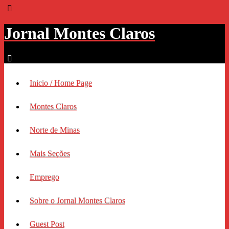
Jornal Montes Claros
Inicio / Home Page
Montes Claros
Norte de Minas
Mais Seções
Emprego
Sobre o Jornal Montes Claros
Guest Post