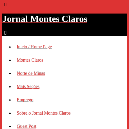
Jornal Montes Claros
Inicio / Home Page
Montes Claros
Norte de Minas
Mais Seções
Emprego
Sobre o Jornal Montes Claros
Guest Post