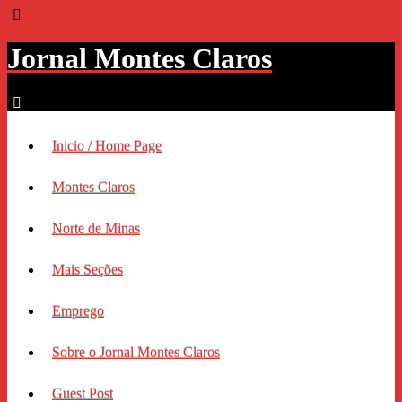
Jornal Montes Claros
Inicio / Home Page
Montes Claros
Norte de Minas
Mais Seções
Emprego
Sobre o Jornal Montes Claros
Guest Post