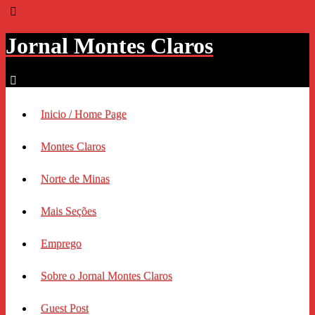
Jornal Montes Claros
Inicio / Home Page
Montes Claros
Norte de Minas
Mais Seções
Emprego
Sobre o Jornal Montes Claros
Guest Post