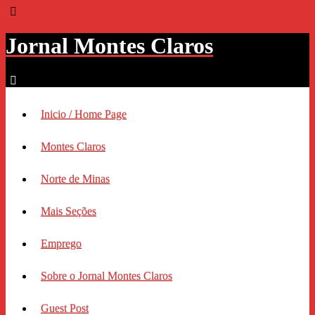
Jornal Montes Claros
Inicio / Home Page
Montes Claros
Norte de Minas
Mais Seções
Emprego
Sobre o Jornal Montes Claros
Guest Post