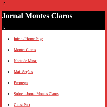
Jornal Montes Claros
Inicio / Home Page
Montes Claros
Norte de Minas
Mais Seções
Emprego
Sobre o Jornal Montes Claros
Guest Post