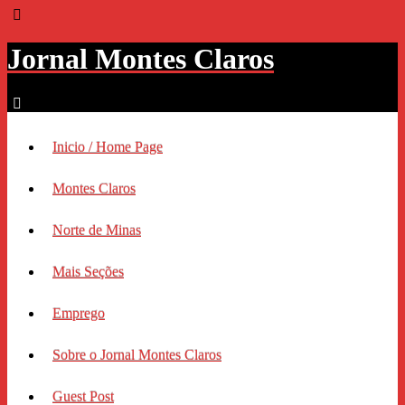
Jornal Montes Claros
Inicio / Home Page
Montes Claros
Norte de Minas
Mais Seções
Emprego
Sobre o Jornal Montes Claros
Guest Post