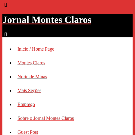
Jornal Montes Claros
Inicio / Home Page
Montes Claros
Norte de Minas
Mais Seções
Emprego
Sobre o Jornal Montes Claros
Guest Post