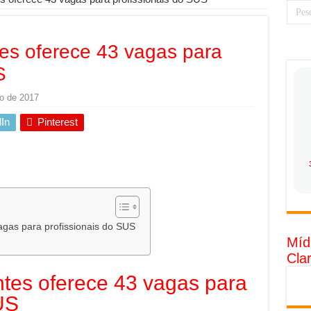
 torna prioridade diante do avanço das tecnologias conectadas
rabalhadores desconfia dos canais de denúncia das empresas
s oferece 43 vagas para
 ganha força no Brasil com a chegada da VIVAMOMENTO ao polo empre
S
tam o Cerco Contra Streamings Piratas: Entenda o Bloqueio e o Que M
ro de 2017
rência nacional: como Jaque Rosa ensina tarólogas a faturarem mais de 
In
Pinterest
da: quando vale mais a pena investir em móveis personalizados?
o: como planejar sua trajetória acadêmica e profissional
tratégica: como usar dados e regulamentações a seu favor
gia limpa chega para brasileiros: ZCT traz oportunidades de lucro segur
nio vs. Ferro: guia completo para escolher o portão ideal para seu imóve
gas para profissionais do SUS
Míd
o e percepção do consumidor: como marcas evitam ruídos no mercado
Cla
luência de Especialistas Independentes
es oferece 43 vagas para
US