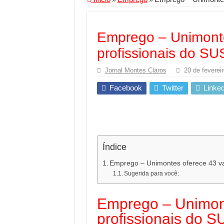
Segurança digital se
Mais da metade dos t
Emprego – Unimonte
Comércio Interativo
profissionais do SU
PF e Emissoras Aper
Jornal Montes Claros
20 de feverei
De economista a refe
Facebook
Twitter
Linked
Marcenaria sob medi
Do estudo à aprovaçã
Tomada de decisão es
Investimento em ener
Índice
Serralheria de Alumí
Emprego – Unimontes oferece 43 va
Sugerida para você:
Qualidade do produt
O Crescimento da Inf
Emprego – Unimont
profissionais do S