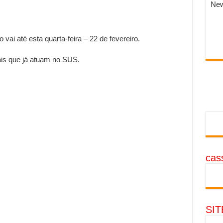
New
 vai até esta quarta-feira – 22 de fevereiro.
nais que já atuam no SUS.
cass
SI