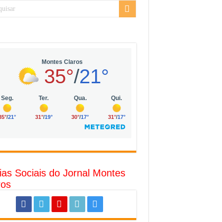
sarial da Vila Olímpia, em São Paulo
uda
R$ 10 mil no digital
o com solar, eólica e hidrogênio verde
l
ias Sociais do Jornal Montes
ros