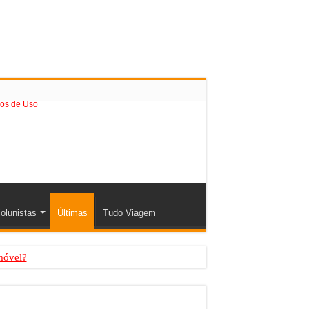
os de Uso
olunistas
Últimas
Tudo Viagem
móvel?