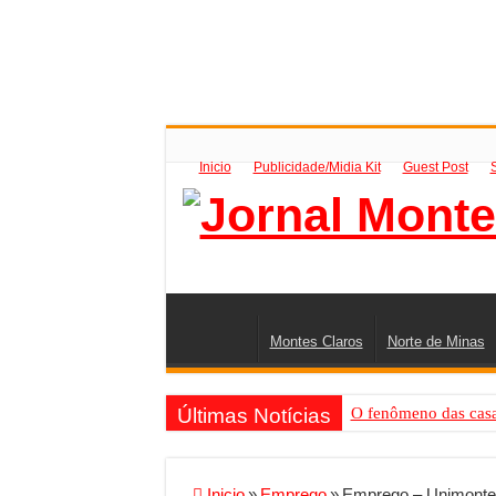
Inicio
Publicidade/Midia Kit
Guest Post
Montes Claros
Norte de Minas
Últimas Notícias
O fenômeno das casas
Criador de Sites ou V
Conheça a melhor emp
Inicio
»
Emprego
»
Emprego – Unimontes