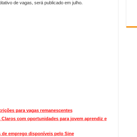
tativo de vagas, será publicado em julho.
crições para vagas remanescentes
 Claros com oportunidades para jovem aprendiz e
 de emprego disponíveis pelo Sine