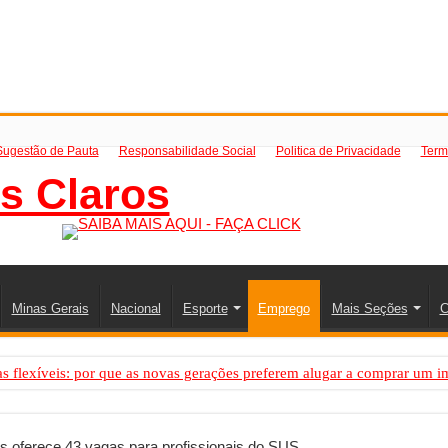
Sugestão de Pauta
Responsabilidade Social
Politica de Privacidade
Term
Minas Gerais
Nacional
Esporte
Emprego
Mais Seções
C
 flexíveis: por que as novas gerações preferem alugar a comprar um i
PS: como saber a hora certa de evoluir sua infraestrutura digital
resa de transfer passeios e traslados em Porto Seguro, Bahia
 oferece 43 vagas para profissionais do SUS