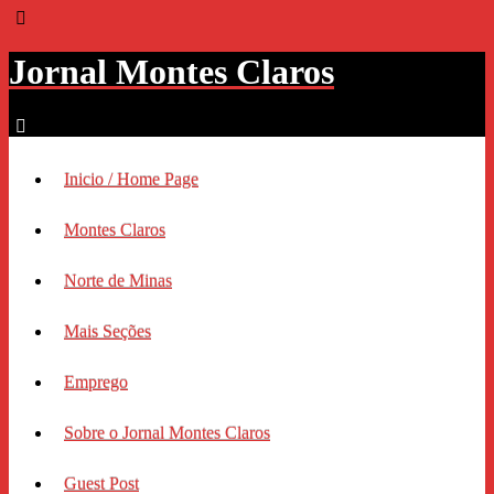
Jornal Montes Claros
Inicio / Home Page
Montes Claros
Norte de Minas
Mais Seções
Emprego
Sobre o Jornal Montes Claros
Guest Post