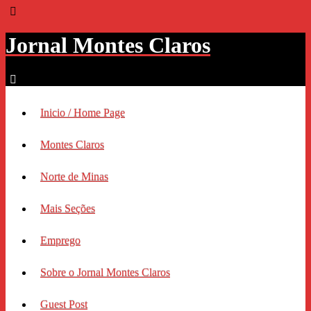
Jornal Montes Claros
Inicio / Home Page
Montes Claros
Norte de Minas
Mais Seções
Emprego
Sobre o Jornal Montes Claros
Guest Post