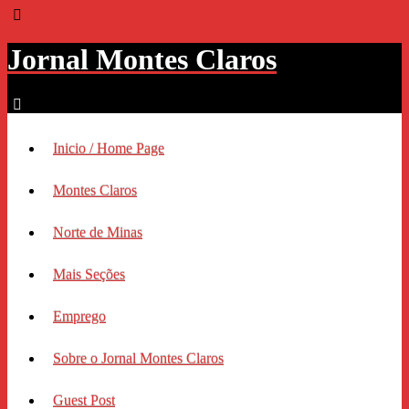
Jornal Montes Claros
Inicio / Home Page
Montes Claros
Norte de Minas
Mais Seções
Emprego
Sobre o Jornal Montes Claros
Guest Post