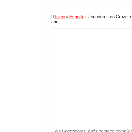
Criador de Sites ou V
Conheça a melhor emp
Inicio
»
Esporte
»
Jogadores do Cruzeiro
ano
Segurança digital se
Mais da metade dos t
Comércio Interativo
PF e Emissoras Aper
De economista a refe
Marcenaria sob medi
Do estudo à aprovaçã
Tomada de decisão es
Investimento em ener
Serralheria de Alumí
Qualidade do produt
Na Libertadores, após começo complica
O Crescimento da Inf