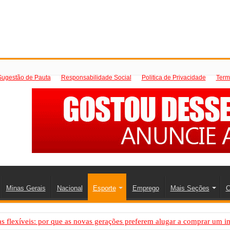
Sugestão de Pauta
Responsabilidade Social
Politica de Privacidade
Term
Minas Gerais
Nacional
Esporte
Emprego
Mais Seções
C
 flexíveis: por que as novas gerações preferem alugar a comprar um i