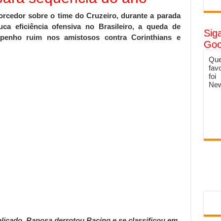
rcedor sobre o time do Cruzeiro, durante a parada
a eficiência ofensiva no Brasileiro, a queda de
Sig
penho ruim nos amistosos contra Corinthians e
Goo
Que
fav
foi
New
icado, Raposa derrotou Racing e se classificou em