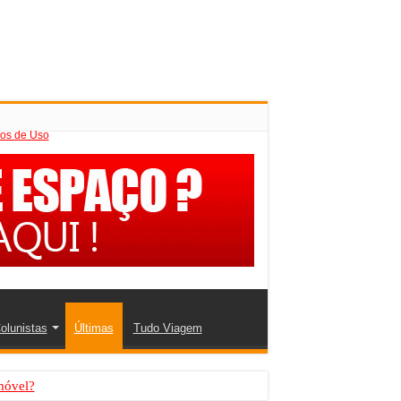
os de Uso
olunistas
Últimas
Tudo Viagem
móvel?