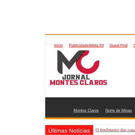
Inicio
Publicidade/Midia Kit
Guest Post
Montes Claros
Norte de Minas
Últimas Notícias
O fenômeno das casas