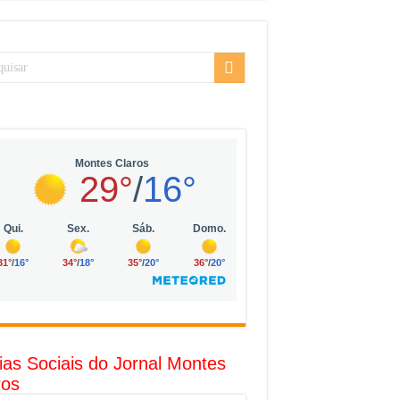
sarial da Vila Olímpia, em São Paulo
uda
R$ 10 mil no digital
o com solar, eólica e hidrogênio verde
l
ias Sociais do Jornal Montes
ros