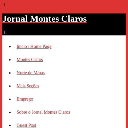
Jornal Montes Claros
Inicio / Home Page
Montes Claros
Norte de Minas
Mais Seções
Emprego
Sobre o Jornal Montes Claros
Guest Post