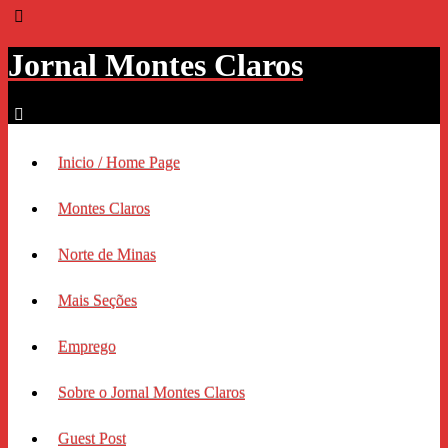
Jornal Montes Claros
Inicio / Home Page
Montes Claros
Norte de Minas
Mais Seções
Emprego
Sobre o Jornal Montes Claros
Guest Post