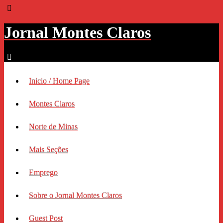
Jornal Montes Claros
Inicio / Home Page
Montes Claros
Norte de Minas
Mais Seções
Emprego
Sobre o Jornal Montes Claros
Guest Post