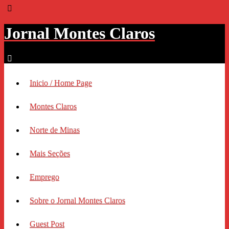
Jornal Montes Claros
Inicio / Home Page
Montes Claros
Norte de Minas
Mais Seções
Emprego
Sobre o Jornal Montes Claros
Guest Post