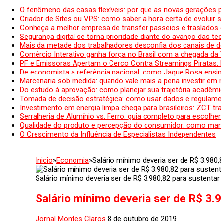
O fenômeno das casas flexíveis: por que as novas gerações 
Criador de Sites ou VPS: como saber a hora certa de evoluir su
Conheça a melhor empresa de transfer passeios e traslados 
Segurança digital se torna prioridade diante do avanço das t
Mais da metade dos trabalhadores desconfia dos canais de 
Comércio Interativo ganha força no Brasil com a chegada da
PF e Emissoras Apertam o Cerco Contra Streamings Piratas:
De economista a referência nacional: como Jaque Rosa ensina
Marcenaria sob medida: quando vale mais a pena investir em
Do estudo à aprovação: como planejar sua trajetória acadêmic
Tomada de decisão estratégica: como usar dados e regulame
Investimento em energia limpa chega para brasileiros: ZCT tr
Serralheria de Alumínio vs. Ferro: guia completo para escolher
Qualidade do produto e percepção do consumidor: como mar
O Crescimento da Influência de Especialistas Independentes
Inicio
»
Economia
»
Salário mínimo deveria ser de R$ 3.980,
Salário mínimo deveria ser de R$ 3.980,82 para sustentar
Salário mínimo deveria ser de R$ 3.9
Jornal Montes Claros
8 de outubro de 2019