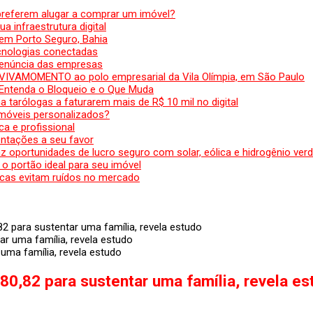
preferem alugar a comprar um imóvel?
a infraestrutura digital
em Porto Seguro, Bahia
ecnologias conectadas
denúncia das empresas
 VIVAMOMENTO ao polo empresarial da Vila Olímpia, em São Paulo
 Entenda o Bloqueio e o Que Muda
 tarólogas a faturarem mais de R$ 10 mil no digital
 móveis personalizados?
a e profissional
ntações a seu favor
az oportunidades de lucro seguro com solar, eólica e hidrogênio ver
 o portão ideal para seu imóvel
cas evitam ruídos no mercado
82 para sustentar uma família, revela estudo
 uma família, revela estudo
80,82 para sustentar uma família, revela es