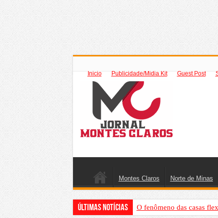
Inicio
Publicidade/Midia Kit
Guest Post
Montes Claros
Norte de Minas
Últimas Notícias
O fenômeno das casas flex