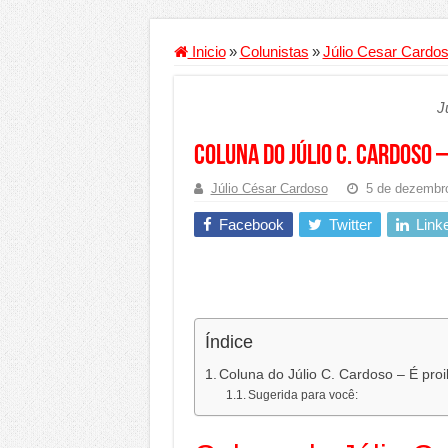
Criador de Sites ou VPS: co
Conheça a melhor empresa 
Inicio
»
Colunistas
»
Júlio Cesar Cardo
Segurança digital se torna
J
Mais da metade dos trabal
Comércio Interativo ganh
Coluna do Júlio C. Cardoso –
PF e Emissoras Apertam o 
Júlio César Cardoso
5 de dezembr
De economista a referência
Facebook
Twitter
Link
Marcenaria sob medida: qu
Do estudo à aprovação: com
Tomada de decisão estraté
Índice
Investimento em energia li
Serralheria de Alumínio vs
Coluna do Júlio C. Cardoso – É proi
Sugerida para você:
Qualidade do produto e p
O Crescimento da Influênc