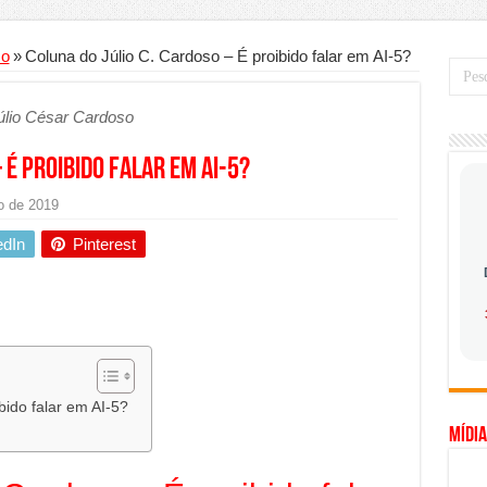
mo saber a hora certa de evoluir sua infraestrutura digital
de transfer passeios e traslados em Porto Seguro, Bahia
so
»
Coluna do Júlio C. Cardoso – É proibido falar em AI-5?
 prioridade diante do avanço das tecnologias conectadas
úlio César Cardoso
hadores desconfia dos canais de denúncia das empresas
a força no Brasil com a chegada da VIVAMOMENTO ao polo empresarial
 É proibido falar em AI-5?
Cerco Contra Streamings Piratas: Entenda o Bloqueio e o Que Muda
o de 2019
 nacional: como Jaque Rosa ensina tarólogas a faturarem mais de R$ 10
edIn
Pinterest
ando vale mais a pena investir em móveis personalizados?
o planejar sua trajetória acadêmica e profissional
gica: como usar dados e regulamentações a seu favor
mpa chega para brasileiros: ZCT traz oportunidades de lucro seguro com
. Ferro: guia completo para escolher o portão ideal para seu imóvel
bido falar em AI-5?
Mídia
ercepção do consumidor: como marcas evitam ruídos no mercado
ia de Especialistas Independentes