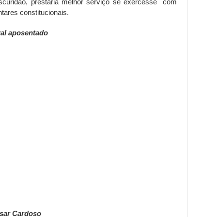
scuridão, prestaria melhor serviço se exercesse com
tares constitucionais.
ral aposentado
ésar Cardoso