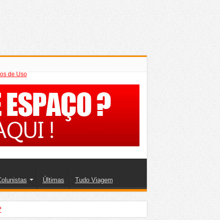
os de Uso
olunistas
Últimas
Tudo Viagem
?