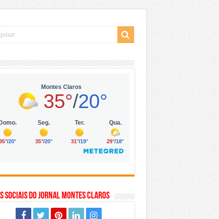
 da Vila Olímpia, em São Paulo
 mil no digital
 solar, eólica e hidrogênio verde
s Sociais do Jornal Montes Claros