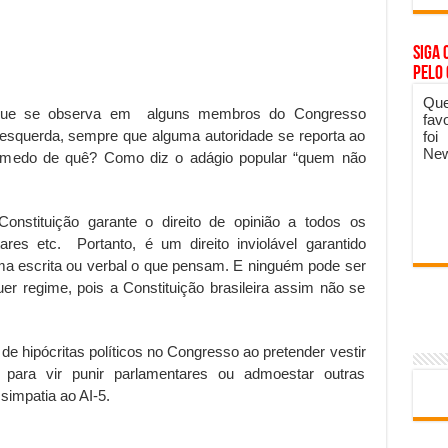
Siga 
pelo
Que
si que se observa em alguns membros do Congresso
fav
esquerda, sempre que alguma autoridade se reporta ao
foi
New
 medo de quê? Como diz o adágio popular “quem não
stituição garante o direito de opinião a todos os
tares etc. Portanto, é um direito inviolável garantido
 escrita ou verbal o que pensam. E ninguém pode ser
uer regime, pois a Constituição brasileira assim não se
 hipócritas políticos no Congresso ao pretender vestir
 para vir punir parlamentares ou admoestar outras
impatia ao AI-5.