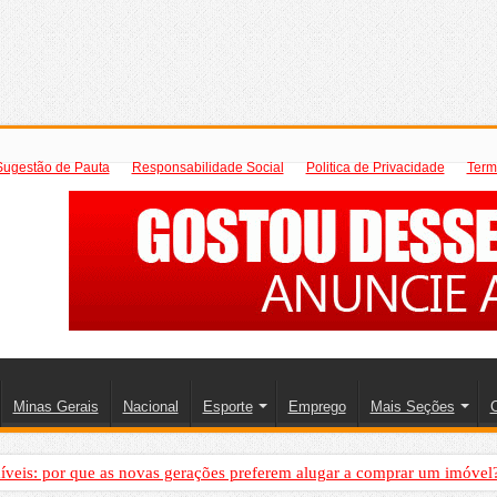
Sugestão de Pauta
Responsabilidade Social
Politica de Privacidade
Term
Minas Gerais
Nacional
Esporte
Emprego
Mais Seções
C
íveis: por que as novas gerações preferem alugar a comprar um imóvel