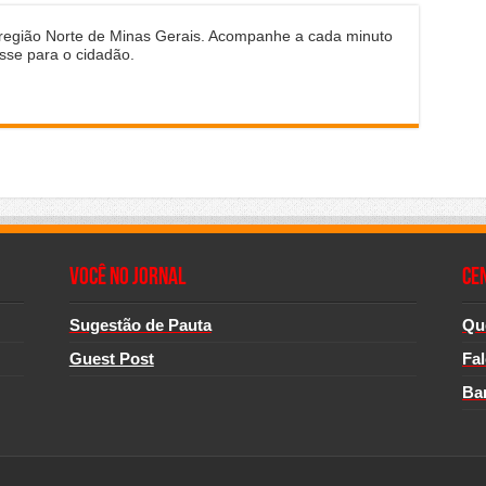
 região Norte de Minas Gerais. Acompanhe a cada minuto
sse para o cidadão.
Você no Jornal
CE
Sugestão de Pauta
Qu
Guest Post
Fa
Ba