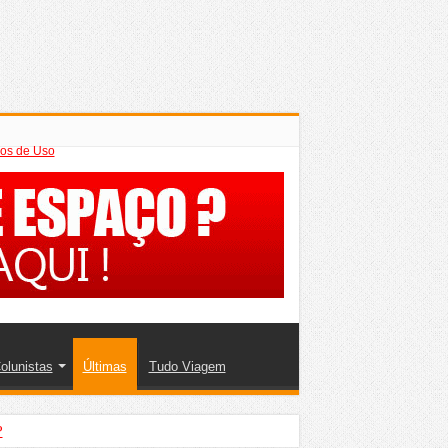
os de Uso
olunistas
Últimas
Tudo Viagem
?