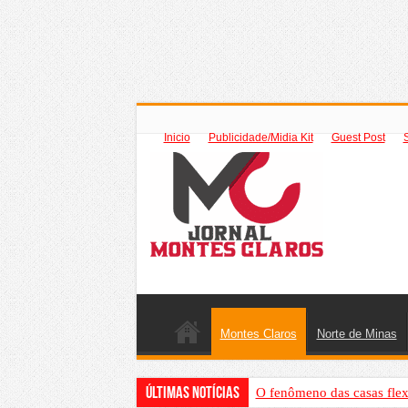
Inicio
Publicidade/Midia Kit
Guest Post
Montes Claros
Norte de Minas
Últimas Notícias
O fenômeno das casas flex