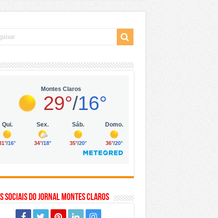
 da Vila Olímpia, em São Paulo
 mil no digital
 solar, eólica e hidrogênio verde
s Sociais do Jornal Montes Claros