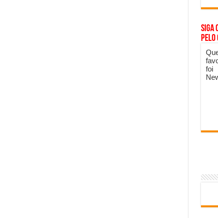
Siga 
pelo
Que
fav
foi
New