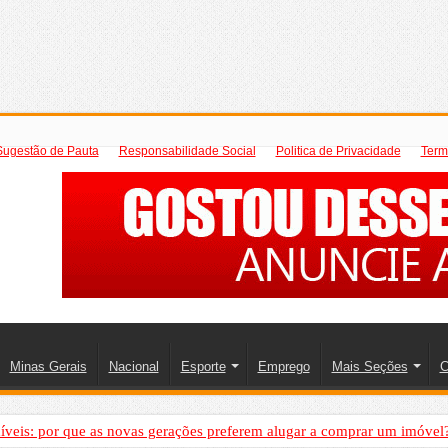
Sugestão de Pauta
Responsabilidade Social
Politica de Privacidade
Term
Minas Gerais
Nacional
Esporte
Emprego
Mais Seções
C
íveis: por que as novas gerações preferem alugar a comprar um imóvel