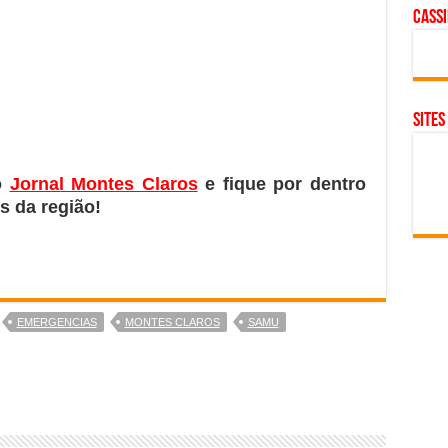
cass
SITES
o
Jornal Montes Claros
e fique por dentro
s da região!
EMERGENCIAS
MONTES CLAROS
SAMU