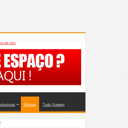
os de Uso
olunistas
Últimas
Tudo Viagem
?