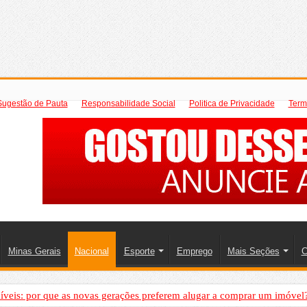
Sugestão de Pauta
Responsabilidade Social
Politica de Privacidade
Term
Minas Gerais
Nacional
Esporte
Emprego
Mais Seções
C
íveis: por que as novas gerações preferem alugar a comprar um imóvel