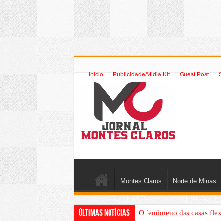
Inicio
Publicidade/Midia Kit
Guest Post
Montes Claros
Norte de Minas
Últimas Notícias
O fenômeno das casas flex