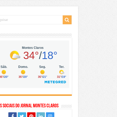
 da Vila Olímpia, em São Paulo
 mil no digital
 solar, eólica e hidrogênio verde
s Sociais do Jornal Montes Claros